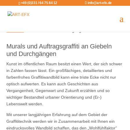
+49 (0)331 / 64 75 84 12
info@art-efx.de
Startseite
-
Giebelwände und Durchgänge
Murals und Auftragsgraffiti an Giebeln
und Durchgängen
Kunst im öffentlichen Raum besitzt einen Wert, der sich schwer
in Zahlen fassen lässt. Ein großflächiges, detailliertes und
farbenfrohes Graffitiwandbild kann eine triste Ecke nicht nur
optisch aufwerten. Es kann auch Geschichten aus
Vergangenheit, Gegenwart und Zukunft erzählen und so
wichtiger Bestandteil urbaner Orientierung und (Er-)
Lebenswelt werden.
Mit unserer langjährigen Erfahrung auf dem Gebiet der
Graffititechnik werden wir in Zusammenarbeit mit Ihnen ein
eindrucksvolles Wandbild schaffen, das den „Wohlfühlfaktor“